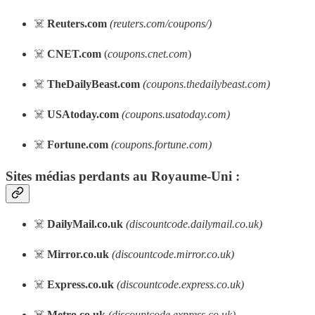
☠️
Reuters.com
(reuters.com/coupons/)
☠️
CNET.com
(
coupons.cnet.com
)
☠️
TheDailyBeast.com
(coupons.thedailybeast.com)
☠️
USAtoday.com
(coupons.usatoday.com)
☠️
Fortune.com
(coupons.fortune.com)
Sites médias perdants au Royaume-Uni :
☠️
DailyMail.co.uk
(discountcode.dailymail.co.uk)
☠️
Mirror.co.uk
(discountcode.mirror.co.uk)
☠️
Express.co.uk
(discountcode.express.co.uk)
☠️
Metro.co.uk
(discountcode.express.co.uk)