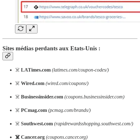
Sites médias perdants aux Etats-Unis :
☠️
LATimes.com
(latimes.com/coupon-codes/)
☠️
Wired.com
(wired.com/coupons/)
☠️
Businessinsider.com
(coupons.businessinsider.com)
☠️
PCmag.com
(pcmag.com/brands/)
☠️
Southwest.com
(rapidrewardsshopping.southwest.com/)
☠️ Cancer.org
(coupons.cancer.org)