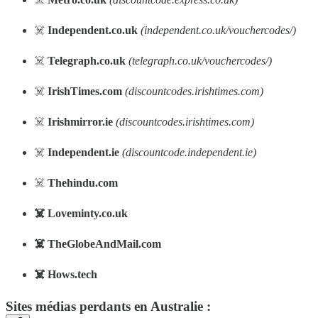
☠️
Independent.co.uk
(independent.co.uk/vouchercodes/)
☠️
Telegraph.co.uk
(telegraph.co.uk/vouchercodes/)
☠️
IrishTimes.com
(discountcodes.irishtimes.com)
☠️
Irishmirror.ie
(discountcodes.irishtimes.com)
☠️
Independent.ie
(discountcode.independent.ie)
☠️
Thehindu.com
☠️ Loveminty.co.uk
☠️ TheGlobeAndMail.com
☠️ Hows.tech
Sites médias perdants en Australie :